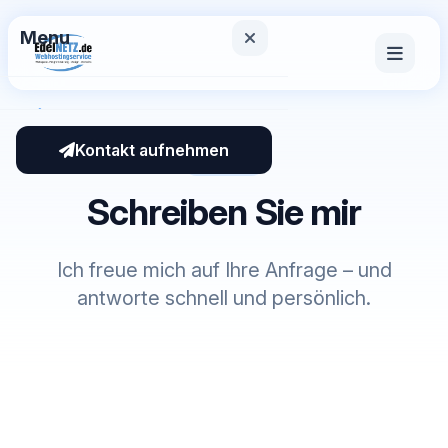
Menu
Startseite
Kontakt aufnehmen
Kontakt
Leistungen
Schreiben Sie mir
Über mich
KI-News
Ich freue mich auf Ihre Anfrage – und
antworte schnell und persönlich.
TOOLS / INFO
Server Übersicht
Passwort Generator
Email Einrichten