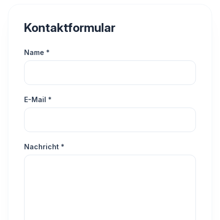
Domain-Suche
Nützliche Tools
Kontaktformular
Fernwartung
Name *
Link-Sammlung
QR-Code Generator
E-Mail *
Helpdesk
Nachricht *